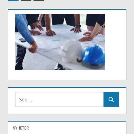
inlägg
för
inlägg
Sök
Sök
efter:
NYHETER