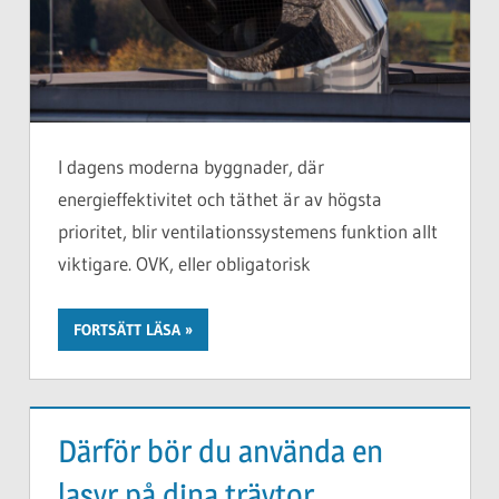
I dagens moderna byggnader, där
energieffektivitet och täthet är av högsta
prioritet, blir ventilationssystemens funktion allt
viktigare. OVK, eller obligatorisk
FORTSÄTT LÄSA
Därför bör du använda en
lasyr på dina träytor