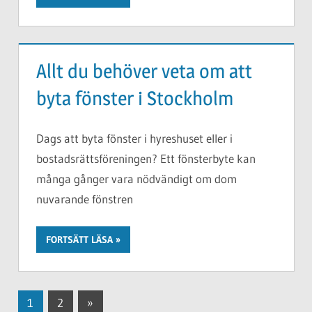
Allt du behöver veta om att
byta fönster i Stockholm
Dags att byta fönster i hyreshuset eller i
bostadsrättsföreningen? Ett fönsterbyte kan
många gånger vara nödvändigt om dom
nuvarande fönstren
FORTSÄTT LÄSA
Sidnumrering
Nästa
1
2
»