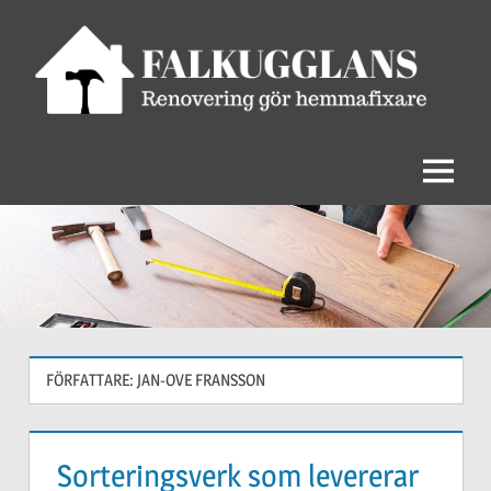
Hoppa
till
innehåll
Bygg
och
måla
Meny
FÖRFATTARE:
JAN-OVE FRANSSON
Sorteringsverk som levererar