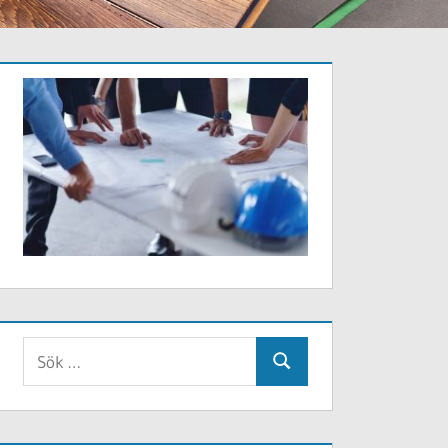
Sök
Sök
efter: