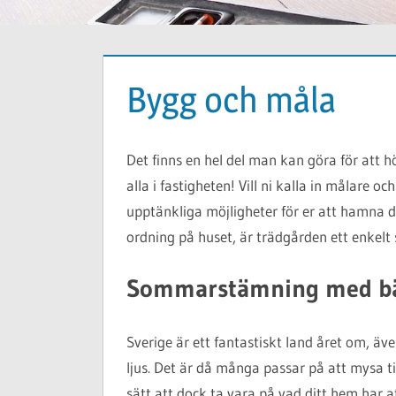
Bygg och måla
Det finns en hel del man kan göra för att
alla i fastigheten! Vill ni kalla in målare oc
upptänkliga möjligheter för er att hamna dit
ordning på huset, är trädgården ett enkelt 
Sommarstämning med bä
Sverige är ett fantastiskt land året om, äv
ljus. Det är då många passar på att mysa t
sätt att dock ta vara på vad ditt hem har 