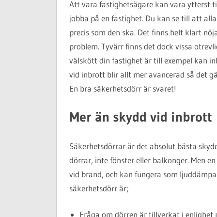
Att vara fastighetsägare kan vara ytterst ti
jobba på en fastighet. Du kan se till att al
precis som den ska. Det finns helt klart nöja
problem. Tyvärr finns det dock vissa otrevl
välskött din fastighet är till exempel kan
vid inbrott blir allt mer avancerad så det g
En bra säkerhetsdörr är svaret!
Mer än skydd vid inbrott
Säkerhetsdörrar är det absolut bästa skyd
dörrar, inte fönster eller balkonger. Men en
vid brand, och kan fungera som ljuddämpar
säkerhetsdörr är;
Fråga om dörren är tillverkat i enligh