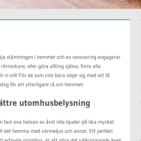
 höja stämningen i hemmet och en renovering engagerar
h rörmokare, eller göra allting själva, finns alla
 ni vill! För de som inte bara nöjer sig med att få
steg för att ytterligare rå om hemmet.
ttre utomhusbelysning
en fast ena halvan av året inte bjuder på lika mycket
ill det hemma med värmeljus och annat. Ett perfekt
att erbjuda utomhus, är att göra det välkomnande även