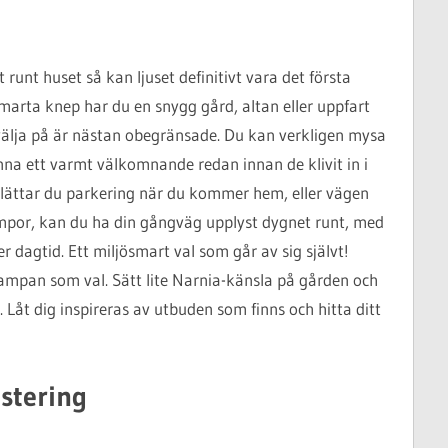
unt huset så kan ljuset definitivt vara det första
smarta knep har du en snygg gård, altan eller uppfart
välja på är nästan obegränsade. Du kan verkligen mysa
änna ett varmt välkomnande redan innan de klivit in i
lättar du parkering när du kommer hem, eller vägen
lampor, kan du ha din gångväg upplyst dygnet runt, med
 dagtid. Ett miljösmart val som går av sig självt!
ulampan som val. Sätt lite Narnia-känsla på gården och
 Låt dig inspireras av utbuden som finns och hitta ditt
estering