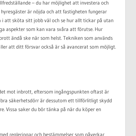
llfredställande – du har möjlighet att investera och
la hyresgäster är nöjda och att fastigheten fungerar
 i att sköta sitt jobb väl och se hur allt tickar på utan
iga aspekter som kan vara svåra att förutse. Hur
 inbrott ändå ske när som helst. Tekniken som används
äller att ditt försvar också är så avancerat som möjligt.
det mot inbrott, eftersom ingångspunkten oftast är
 bra säkerhetsdörr är dessutom ett tillförlitligt skydd
e. Vissa saker du bör tänka på när du köper en
et med regleringar och bestämmelser som påverkar