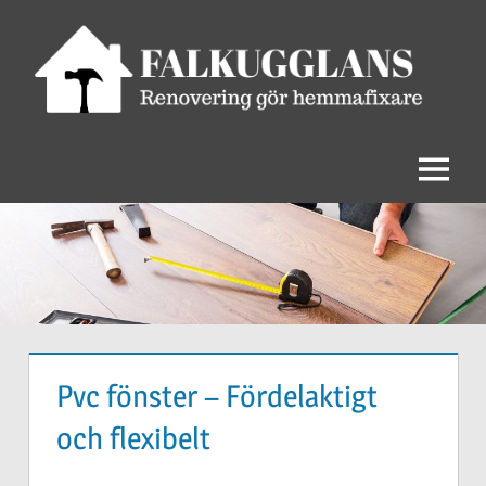
Hoppa
till
innehåll
Bygg
och
måla
Meny
Pvc fönster – Fördelaktigt
och flexibelt